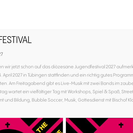
FESTIVAL
cheidungs­­fi
27
n wir jetzt schon auf das diözesane Jugendfestival 2027 aufmer
. April 2027 in Tübingen stattfinden und ein richtig gutes Progra
en. Am Freitagabend gibt es Live-Musik mit zwei Bands im zaub
tag wartet ein vielfältiger Tag mit Workshops, Spiel & Spaß, Str
er Gruppe
Entscheidun
 und Bildung, Bubble Soccer, Musik, Gottesdienst mit Bischof Kla
treffen