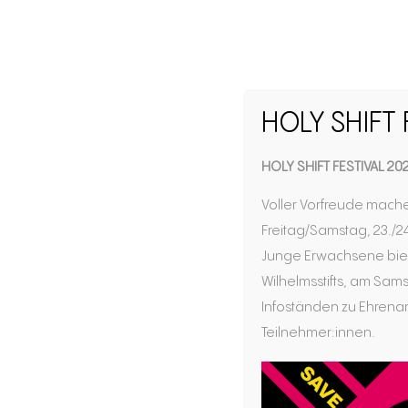
HOLY SHIFT 
Ent­s
HOLY SHIFT FESTIVAL 20
Voller Vorfreude mache
Freitag/Samstag, 23./24
Junge Erwachsene biet
Wilhelmsstifts, am Sams
Berufungscoaching in d
Infoständen zu Ehrenamt
Finde deinen ganz persönlichen Weg
Teilnehmer:innen.