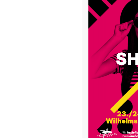
Du hast Begabungen und damit viele Möglichkeit
du, damit es dir gut geht? Was sind deine Träum
willst du in deinem Leben eigentlich wirklich? Um
einem Workshoptag mit der Methode Berufung
Wachstum und Veränderung – gehen.
Solch einen Workshoptag können wir für Schulkla
älter) oder auch Firm- und Jugendgruppen indivi