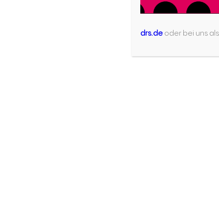
anbieten.
Termin:
nach Vereinbarung
drs.de
oder bei uns als
Ansprechpartnerin:
Ruth Buchschuster (Berufe der 
Kontakt
Ber
Diözesanstelle
›
Prieste
Berufe der Kirche
›
Pastora
Brunsstraße 19
›
Gemein
72074 Tübingen