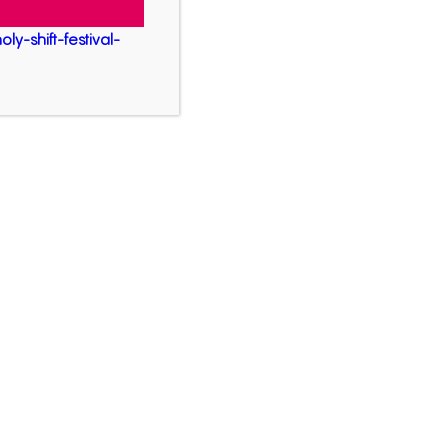
g
ly-shift-festival-
chuster, Jörg Kohr oder Sylvia Neumeier (
Berufe
Links
 in
Instagram
2026)
www.drs.de