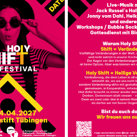
Wie soll ich mich entschei
en. Aber was brauchst
kann ich gut eine Entsche
e und Sehnsüchte? Was
Firmgruppen bieten wir 
 diese Fragen darf es an
diesem Thema an. Die Te
scoaching WaVe® –
Entscheidungsfindung ken
auseinander und schauen, 
ssen (ab Klasse 9 und
Entscheidung weitergehen
duell planen und