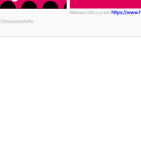
Termin:
nach Vereinbarun
Weitere Infos unter
https://www.ho
Ansprechpartner:
Ruth Bus
 Diözesanstelle.
der Kirche
)
Kirche)
ufe
Aktuell
Personelle Veränderungen
r
der Diözesanstelle (09.07.
lreferent:in
Priesterweihe (11.07.2026)
Beauftragung der
dereferent:in
Gemeindereferent:innen