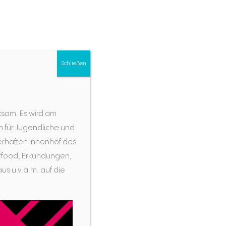
begleiten
entdecken
informieren
finden
Schließen
ndung
ksam. Es wird am
mm für Jugendliche und
erhaften Innenhof des
eetfood, Erkundungen,
gen
us u.v.a.m. auf die