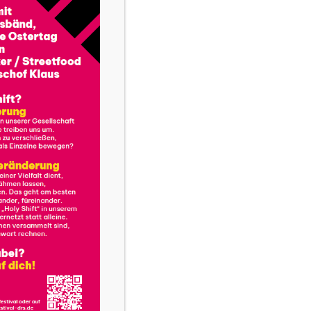
den? War/ist meine Entscheidung richtig? Wie
idung treffen? Für Schulklassen, Jugend- oder
auf Anfrage maßgeschneiderte Workshops zu
ilnehmenden lernen Modelle der
nen, setzen sich mit eigenen Entscheidungen
wie es für sie bei einer konkret anstehenden
 kann.