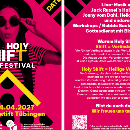
ichen
Jugendrefere
Für Jugendliche Glauben
innen
In den Dekanatsjugendrefe
Kirchengemeinden der Diö
d Berufsmöglichkeiten
Ansprechpartner:innen für
geeinheit, haben aber