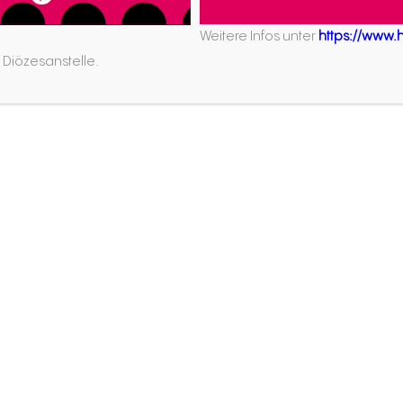
und natürlich für die Juge
ich verändern und sind
Weitere Infos unter
https://www.ho
vernetzen
ehrenamtlich 
 Diözesanstelle.
kreativen und religiö
unterstützen
und berat
gekürzt WBiK) arbeiten
Inhalten der Jugendarb
elsorgeeinheiten vor Ort
entwickeln
gemeinsam 
. Sie arbeiten als
pädagogischen, organ
kreferent:innen, Sozial-
begeistern
mit Aktione
oordinator:innen. Sie
geben Jugendlichen R
gaben und
schmieden
zusammen m
Ort.
jugendgerechte Beteili
den verschiedensten
BDKJ Diözese Rottenbu
hnen sind
iker:innen oder haben