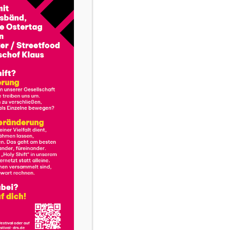
nt:in
 erlebbar machen
raten und in einigen Seelsorgeeinheiten bzw.
zese sind Jugendreferent:innen die
 Verantwortliche der Kinder- und Jugendarbeit