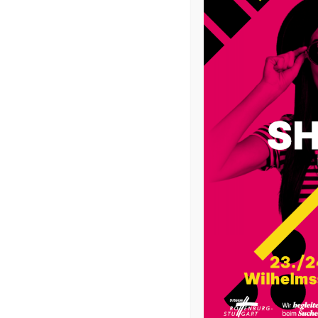
Weitere Berufe im kirchl
Dienst
Wir bewegen Kirche – Pastoral für Quereinsteiger:
„Pastoral für Quereinsteiger:innen“ – Chancen un
Sie engagieren sich ehrenamtlich in ihrer Seelsor