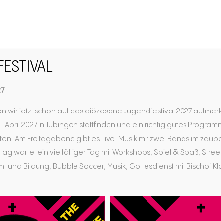
FESTIVAL
Berufungen u
27
n wir jetzt schon auf das diözesane Jugendfestival 2027 aufmer
. April 2027 in Tübingen stattfinden und ein richtig gutes Progra
en. Am Freitagabend gibt es Live-Musik mit zwei Bands im zaub
tag wartet ein vielfältiger Tag mit Workshops, Spiel & Spaß, Str
ichkeiten, wie z.B. soziale Berufe, Kirchenmusiker:in, Mesner
 und Bildung, Bubble Soccer, Musik, Gottesdienst mit Bischof Kla
antworten auf Gottes Ruf und setzen sich für andere ein.