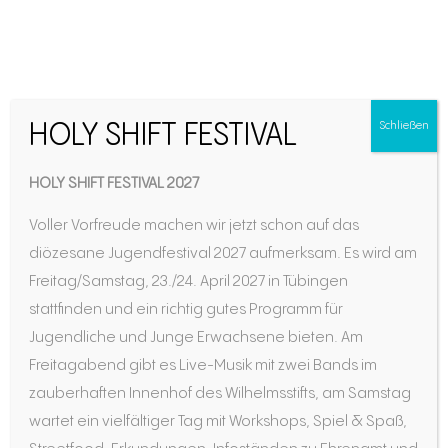
HOLY SHIFT FESTIVAL
Schließen
GO FOR IT – über 500
Teilnehmer an über 200
HOLY SHIFT FESTIVAL 2027
Orten, mehr als 19.500
Voller Vorfreude machen wir jetzt schon auf das
km, über 700 geteilte
diözesane Jugendfestival 2027 aufmerksam. Es wird am
Gedanken
Freitag/Samstag, 23./24. April 2027 in Tübingen
stattfinden und ein richtig gutes Programm für
Jugendliche und Junge Erwachsene bieten. Am
Freitagabend gibt es Live-Musik mit zwei Bands im
zauberhaften Innenhof des Wilhelmsstifts, am Samstag
wartet ein vielfältiger Tag mit Workshops, Spiel & Spaß,