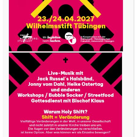
werden. Und bis dahin können einzelne
Personen und Gruppen – quasi als lockeres
Auslaufen – noch Laufstrecken eintragen und
Eindrücke hochladen.
Die vielen positiven Rückmeldungen, die uns zu
GO FOR IT erreichten, haben uns tief ergriffen.
Dass sich so viele Menschen für das Thema
Berufung bewegen lassen, hätten wir nicht für
möglich gehalten!
Herzlichen Dank möchten wir deswegen Euch
allen sagen: fürs Mitgehen und fürs Bewegen-
lassen, fürs Brennen und fürs Gehen, fürs
Mitteilen und fürs Wert-Schätzen der Gedanken
– für die Erfahrung, dass an so vielen Orten und
bei so vielen Menschen Berufung zu erleben ist.