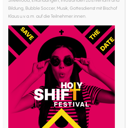
Streetfood, Erkundungen, Infoständen zu Ehrenamt und
Bildung, Bubble Soccer, Musik, Gottesdienst mit Bischof
Klaus u.v.a.m. auf die Teilnehmer:innen.
Die Zahlen alleine sind schon beeindruckend –
aber umso mehr sind wir als Diözesanstelle
davon bewegt und berührt, wie intensiv sich alle
Teilnehmenden von dieser Aktion bewegen
ließen.
Die Eindrücke und Gedanken, die Personen in
Form von Bildern und Texten auf unsere
Aktionsseite hochgeladen haben, gingen uns
sehr zu Herzen. Vielen herzlichen Dank für Euren
Beitrag. Bis zum 13. Mai ist unsere Aktionsseite
noch freigeschaltet; danach ist sie offline. Bis
dahin kann bei den Eindrücken noch gestöbert