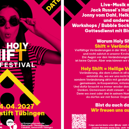
hen Praxis gesammelt haben, um zu erkennen, dass sich
Versöhnung) in einer Krise befindet. Wahrscheinlich sind
 Katholiken mit diesem Sakrament zusammenfassen: Auf
erhaupt göttliche Vergebung, wenn ich Schuld auf mich
die Gestalt des Sakraments: Wozu braucht es die
ann ich das nicht auch einfach persönlich mit Gott
n hier einmal einige wenig rezipierte Ansätze der zweiten
ndnis – neben zahlreichen außersakramentalen Formen –
n Eucharistie und Bußsakrament. Dabei existiert Letzteres in
seit etwa tausend Jahren. Bis ins 6. Jahrhundert war es
seine (schweren) Sünden zu bekennen. Dies geschah
rte als Konsequenz den Ausschluss aus der Gemeinde und
 der Sünder auf diese Weise Wiedergutmachung geleistet