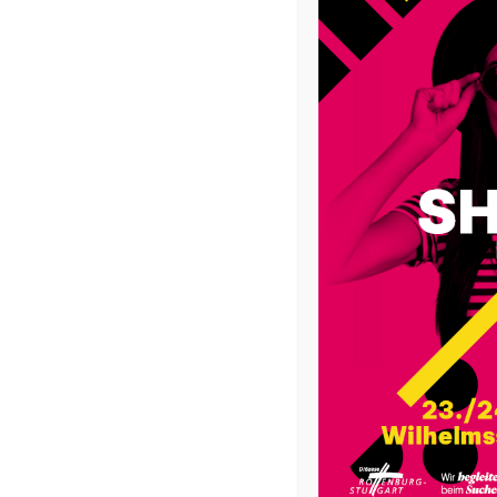
Man muss nicht viele Erfahrungen in der kirchlic
das Bußsakrament (oder heute: das Sakrament der 
es zumeist zwei Fragen, die die Probleme vieler
einer grundlegenden Ebene: Wozu brauche ich üb
geladen habe? Auf der anderen Seite geht es um 
kirchliche Instanz im Sakrament der Versöhnung? K
ausmachen? Abseits der bekannten Antworten solle
Hälfte des 20. Jahrhunderts dargestellt werden.
Vergebung vollzieht sich im katholischen Verstä
insbesondere in der Taufe und stetig aktualisiert i
der gesamten Kirche in seiner heutigen Form erst 
allgemein üblich, nur ein einziges Mal im Leben 
öffentlich, vor der ganzen Gemeinde, und forde
die Erfüllung schwerer Bußleistungen. Erst wenn