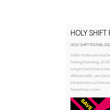
HOLY SHIFT 
HOLY SHIFT FESTIVAL 20
Voller Vorfreude mache
Freitag/Samstag, 23./24
Junge Erwachsene biet
Wilhelmsstifts, am Sams
Infoständen zu Ehrenamt
Teilnehmer:innen.