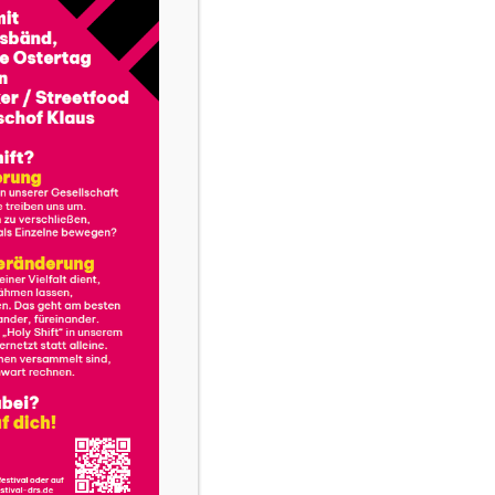
Kipppunkte in der Kirche
Berufen zu Klimaschutz und Nachhaltigkeit?
Die Karmelitinnen von Compiègne: Der Gesang
der Karmelitinnen
„Wir sind alle noch da“
7 Fragen an…
7 Fragen an… Ulrich Kloos
7 Fragen an… Volker Malburg
7 Fragen an… Manuela Kaczmarek