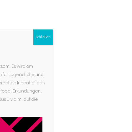
begleiten
entdecken
informieren
finden
Schließen
berufen 27
„Ein goldener Schlüssel, der in den Dreck
ksam. Es wird am
gefallen ist, bleibt ein goldener Schlüssel“
mm für Jugendliche und
„Christ:in sein ist eine Identität mit offenen
erhaften Innenhof des
Rändern“
eetfood, Erkundungen,
7 Fragen an… Ulrich Kloos
us u.v.a.m. auf die
„Was vom Geist von Frankfurt blieb“
Seelsorge mit allen Sinnen erleben