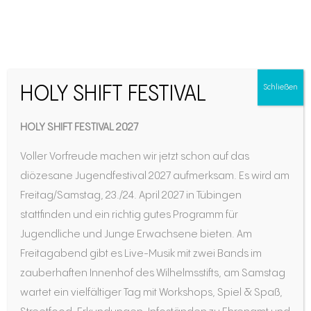
Warum engagierst du
HOLY SHIFT FESTIVAL
Schließen
dich in der Jugendarbeit?
HOLY SHIFT FESTIVAL 2027
– Jugend 2000
Voller Vorfreude machen wir jetzt schon auf das
diözesane Jugendfestival 2027 aufmerksam. Es wird am
Freitag/Samstag, 23./24. April 2027 in Tübingen
stattfinden und ein richtig gutes Programm für
Jugendliche und Junge Erwachsene bieten. Am
Freitagabend gibt es Live-Musik mit zwei Bands im
zauberhaften Innenhof des Wilhelmsstifts, am Samstag
wartet ein vielfältiger Tag mit Workshops, Spiel & Spaß,
Jugendarbeit hat in unserer Diözese viele