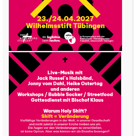
„JUGEND 2000“ geändert. Vor etwa fünf Jahren
habe ich zum ersten Mal eines ihrer
„Prayerfestivals“ besucht und war beeindruckt.
Durch die ansprechende und einfache
Erläuterung unserer Glaubensinhalte und die
Begegnung mit Jesus in der ausgesetzten
Eucharistie durfte ich erstmals erahnen, welche
Tiefen und welche Faszination sich in Gott und in
unserem Glauben verbirgt, welche sich so
langsam für mich zu öffnen begann.
Von einem der Teilnehmer wurde ich dann
angesprochen, ob ich nicht auch mit zum „Fest
der Jugend“, einem 4-tägigen Pfingsttreffen der
Lorettogemeinschaft in Salzburg, mitkommen
möchte. Das dortige Erlebnis war endgültig die