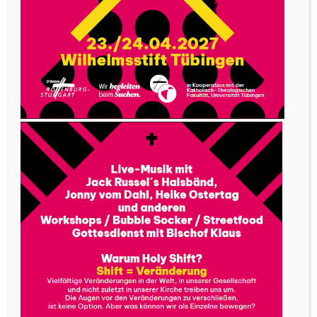
Begegnung mit der bildenden Kunst und Sie
kämen gewissen, künstlerischen Geheimnissen
näher. Eine derartige Einladung ist keineswegs
alltäglich. Und vielleicht bringt ein solcher Dialog
mit Kunst und Künstlern überraschenderweise
eine andere Lebenswirklichkeit mit sich.
Jeder, der mir im Leben begegneten Künstler
und Künstlerinnen erfreut sich an den ersehnten
Ergebnissen einer für die Schaffung seiner Kunst
wichtigen Auseinandersetzung. Mit einer
darauffolgenden Ausstellung signalisiert er nun,
dass er in einen offenen Austausch über seine
Werke eintreten will. Meine Erfahrungen zeigen,
dass gerade solch eine Einladung als
Katalysator wirkt, um eine ganze Reihe von
inspirierenden Möglichkeiten in Gang zu setzen.