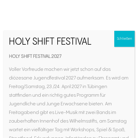
HOLY SHIFT FESTIVAL
Schließen
HOLY SHIFT FESTIVAL 2027
Voller Vorfreude machen wir jetzt schon auf das
diözesane Jugendfestival 2027 aufmerksam. Es wird am
Freitag/Samstag, 23./24. April 2027 in Tübingen
stattfinden und ein richtig gutes Programm für
In der letzten Ausgabe von berufen stellten wir
Jugendliche und Junge Erwachsene bieten. Am
Ihnen das Kunstprojekt „Kein Maß kennt die
Freitagabend gibt es Live-Musik mit zwei Bands im
Liebe“ der Franziskanerin Sr. Pietra Löbl vor. In
zauberhaften Innenhof des Wilhelmsstifts, am Samstag
dieser Ausgabe werfen wir einen Blick auf den
wartet ein vielfältiger Tag mit Workshops, Spiel & Spaß,