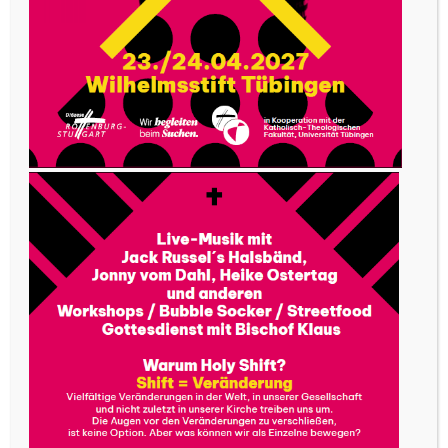
dabei und erfüllte sich den langersehnten
Herzenswunsch schließlich nach seinem Studium
der Theologie und Philosophie in Ingolstadt.
Das Ablegen der Ordensgelübde war für ihn
„das Fest seines größten Glücks“. Diese
Ausdauer und Hingabe für ein Leben aus dem
Glauben heraus bewahrte er sich ein Leben
lang.
Von Bayern nach Ellwangen versetzt, wirkte er
einige Jahre als Wallfahrtsseelsorger auf dem
Schönenberg in der kleinen Marienkapelle mit so
viel Begeisterung und Hingabe, dass die
Menschen dort in Massen zusammenkamen. Er
machte den Schönenberg zu einem Ort des
gelebten Glaubens und der Geborgenheit. Als
die Marienkapelle zu klein wurde, setzte sich