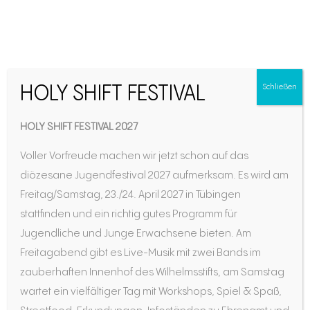
Der gute Pater Philipp
HOLY SHIFT FESTIVAL
Schließen
HOLY SHIFT FESTIVAL 2027
Voller Vorfreude machen wir jetzt schon auf das
diözesane Jugendfestival 2027 aufmerksam. Es wird am
Freitag/Samstag, 23./24. April 2027 in Tübingen
stattfinden und ein richtig gutes Programm für
Jugendliche und Junge Erwachsene bieten. Am
Freitagabend gibt es Live-Musik mit zwei Bands im
P. Philipp Jeningen (1642 – 1704)
zauberhaften Innenhof des Wilhelmsstifts, am Samstag
„Es geht um einen ständigen Wandel
wartet ein vielfältiger Tag mit Workshops, Spiel & Spaß,
in Gottes Gegenwart.”