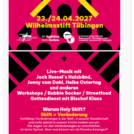
ihm manchen Ärger; von römischen Höflingen
wurde er gar als der „gefährlichste Mann in
England“ gebrandmarkt. Sein geistliches Motto
„Ich selbst und mein Schöpfer“ drückt eine innige
Gottesbeziehung aus, die um die eigene
Einzigartigkeit als Gottesgeschöpf weiß. So
schrieb Newman einmal: „Ich bin berufen, etwas
zu tun oder zu sein, wofür kein anderer berufen
ist. Ich habe einen Platz in Gottes Plan, auf
Gottes Erde, den kein anderer hat.“ Dass diese
Verse für Newman nicht bloß fromme Poesie
waren, beweist ein Tagebucheintrag. Er hatte
eine neue Stelle angetreten und schrieb in
diesem neuen, völlig unbekannten Umfeld: „Viel
ausgestanden – langsam dem Guten und
Heiligen nähergekommen und blindlinks von der