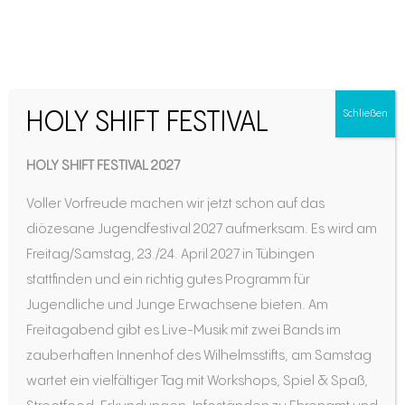
HOLY SHIFT FESTIVAL
Schließen
HOLY SHIFT FESTIVAL 2027
Voller Vorfreude machen wir jetzt schon auf das
diözesane Jugendfestival 2027 aufmerksam. Es wird am
Freitag/Samstag, 23./24. April 2027 in Tübingen
Zuerst auf das Gewissen und dann auf den
stattfinden und ein richtig gutes Programm für
Papst!“ Auf den ersten Blick würde man wohl
Jugendliche und Junge Erwachsene bieten. Am
kaum vermuten, dass dieser Trinkspruch von
Freitagabend gibt es Live-Musik mit zwei Bands im
einem Kardinal des 19. Jahrhunderts überliefert
zauberhaften Innenhof des Wilhelmsstifts, am Samstag
ist. John Henry Newman, geboren 1801 in
wartet ein vielfältiger Tag mit Workshops, Spiel & Spaß,
London, erhielt die Kardinalswürde ohnehin eher