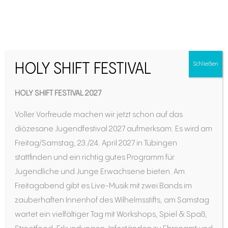
Schulbesuch mit
HOLY SHIFT FESTIVAL
Schließen
Lehrerin Stefanie Moser
HOLY SHIFT FESTIVAL 2027
Voller Vorfreude machen wir jetzt schon auf das
diözesane Jugendfestival 2027 aufmerksam. Es wird am
Freitag/Samstag, 23./24. April 2027 in Tübingen
stattfinden und ein richtig gutes Programm für
Jugendliche und Junge Erwachsene bieten. Am
Freitagabend gibt es Live-Musik mit zwei Bands im
„Die Jugendlichen sollen in mir
zauberhaften Innenhof des Wilhelmsstifts, am Samstag
einem gläubigen Menschen
wartet ein vielfältiger Tag mit Workshops, Spiel & Spaß,
begegnen“