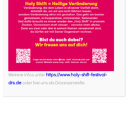
Plötzlich meldet sich einer der Neuntklässler:
„Glauben Sie das wirklich?“ – „Diese Frage will
man nicht schnell in ein bis zwei Sätzen
beantworten. Sie fordert einen auch persönlich
heraus“, sagt Stefanie Moser im Nachhinein.
Trotzdem ist diese Frage eine ihrer
Lieblingsfragen, denn sie kann ein sehr schöner
„Türöffner“ für weitere Diskussionen und eine
vertiefte Beschäftigung mit dem jeweiligen
Weitere Infos unter
https://www.holy-shift-festival-
Thema sein: Die Schülerinnen und Schüler
drs.de
oder bei uns als Diözesanstelle.
können in Stefanie Mosers Antwort einer
authentischen Glaubenszeugin begegnen,
wodurch die Thematik für sie eine ganz neue
Relevanz erhält. Die Lehrerin erklärt überzeugt:
„Die Jugendlichen sollen in mir einem gläubigen
Menschen begegnen und erleben, dass ich