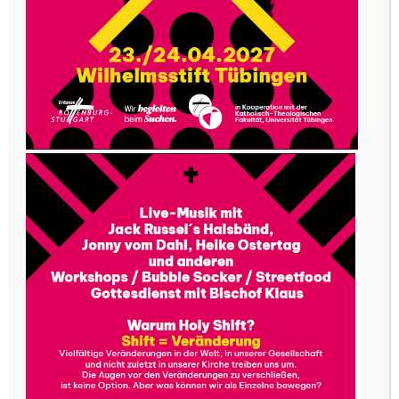
Das ist eines der Ziele, die sich die junge
Religionslehrerin selbst gesetzt hat. „Es ist mir
wichtig, den Schülerinnen und Schülern zu
vermitteln, dass Glaube und Religion etwas sind,
was ihr Leben in irgendeiner Art und Weise
tangiert und betrifft. Im Lauf des Unterrichts soll
Religion für die Jugendli
c
hen nichts Fremdes
bleiben.“ Die Motivation dafür spiegelt sich auch
in ihren Unterrichtsmethoden wider, wenn
Stefanie Moser zum Beispiel ihre Schülerinnen
und Schüler durch kooperative Lernmethoden zu
Diskussionen und zur Auseinandersetzung mit
den Themen im Hinblick auf sich und die Welt
anregt.
„Glauben Sie das wirklich?“