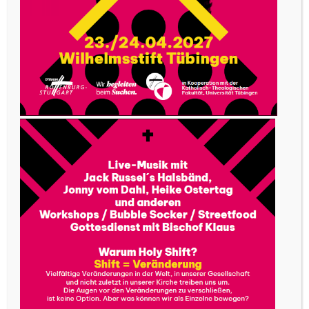
Ständigen Diakonats
„Ich reite seit vielen Jahren bei der
Blutreitergruppe Weißenau mit, auch beim Blutritt
in Weingarten, wo seit über 900 Jahren eine Hl.-
Blut-Reliquie verehrt wird. Die grösste
Reiterprozession in Europa fiel in diesem Jahr
wegen Corona zum ersten Mal seit dem 2.
Weltkrieg aus. Im März habe ich begonnen, den
Prozessionsweg zu Fuss zu gehen – als
persönliche Wallfahrt. Er ist 9,4 km lang und
heute war ich zum 126. Mal unterwegs.
Eine Stelle aus dem Johannes-Evangelium ist mir
ins Herz gefallen. Jesus sagte:
Joh 14, 3 „Wenn ich gegangen bin und einen
Platz für euch vorbereitet habe, komme ich