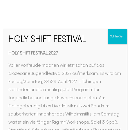
Umfrage unter den vier
HOLY SHIFT FESTIVAL
Schließen
Ausbildungsleitern
HOLY SHIFT FESTIVAL 2027
unserer Diözese
Voller Vorfreude machen wir jetzt schon auf das
diözesane Jugendfestival 2027 aufmerksam. Es wird am
Freitag/Samstag, 23./24. April 2027 in Tübingen
stattfinden und ein richtig gutes Programm für
Jugendliche und Junge Erwachsene bieten. Am
Freitagabend gibt es Live-Musik mit zwei Bands im
zauberhaften Innenhof des Wilhelmsstifts, am Samstag
wartet ein vielfältiger Tag mit Workshops, Spiel & Spaß,