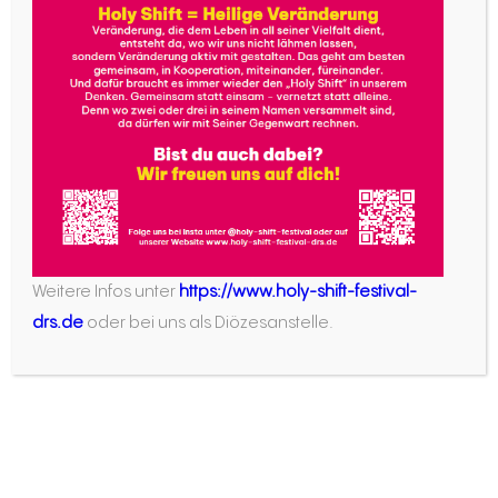
Atmosphäre ist mir wichtig – wir Betreuerinnen
nennen uns beispielsweise „Trägerinnen“, das
soll ausdrücken, dass wir die Mädchen durch die
Freizeit tragen und nicht von oben herab
bestimmen wollen. Alles ist ein offenes Angebot.
Außerdem war und ist Schönstatt auch für meine
eigene Persönlichkeitsentwicklung sehr wichtig.
Gemeinschaft im Glauben zu erfahren, bestärkt
und tut gut. Ich habe dadurch einen neuen
Weitere Infos unter
https://www.holy-shift-festival-
Freundeskreis hinzugewonnen, in dem ich mich
drs.de
oder bei uns als Diözesanstelle.
regelmäßig austauschen kann.
Insgesamt gefällt mir an Schönstatt sehr, dass
einem Hilfsmittel an die Hand gegeben werden,
mit denen der Glaube auch im Alltag stärker
gelebt werden kann. Die vom Gründer Pater