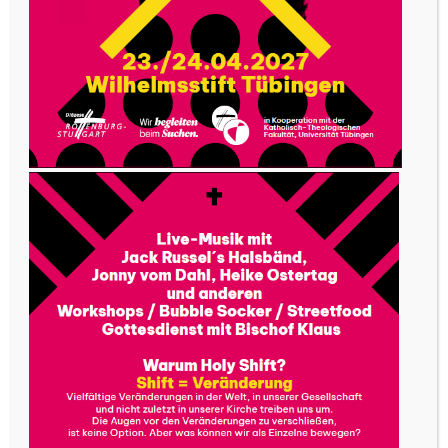
Zentrum verbracht habe. Mit 15 wurde ich dann
selbst Leiterin solcher Freizeiten für die
Mädchenjugend. Dafür wurde ich von einer
Schönstattschwester und erfahrenen Leitern
ausgebildet. Neben den geschlechtergetrennten
Freizeiten gibt es auch gemeinsame Aktivitäten
mit der Mannesjugend – man begegnet sich
etwa bei der „Liturgischen Nacht“ oder bei der
„Nacht des Heiligtums“.
Was mir bei meinem Engagement für Schönstatt
besonders Freude macht, ist, dass man bei
diesen Veranstaltungen nicht nur für Spiel und
Spaß sorgt, was ja auch viele Vereine anbieten,
sondern, dass ich dort etwas von meinem
Glauben weitergeben kann. Auch die herzliche