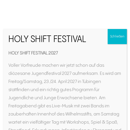
Warum engagierst du
HOLY SHIFT FESTIVAL
Schließen
dich in der Jugendarbeit?
HOLY SHIFT FESTIVAL 2027
– Schönstatt
Voller Vorfreude machen wir jetzt schon auf das
diözesane Jugendfestival 2027 aufmerksam. Es wird am
Freitag/Samstag, 23./24. April 2027 in Tübingen
stattfinden und ein richtig gutes Programm für
Jugendliche und Junge Erwachsene bieten. Am
Freitagabend gibt es Live-Musik mit zwei Bands im
zauberhaften Innenhof des Wilhelmsstifts, am Samstag
wartet ein vielfältiger Tag mit Workshops, Spiel & Spaß,