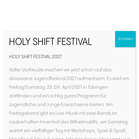
HOLY SHIFT FESTIVAL
Schließen
HOLY SHIFT FESTIVAL 2027
Voller Vorfreude machen wir jetzt schon auf das
diözesane Jugendfestival 2027 aufmerksam. Es wird am
Freitag/Samstag, 23./24. April 2027 in Tübingen
30 Jahre Berufserfahrung im liturgischen Bereich
stattfinden und ein richtig gutes Programm für
und heute zuständig für die bischöfliche Liturgie
Jugendliche und Junge Erwachsene bieten. Am
– hier könnte die Rede von einem Priester sein,
Freitagabend gibt es Live-Musik mit zwei Bands im
dabei kann dies alles die 63-jährige Margret
zauberhaften Innenhof des Wilhelmsstifts, am Samstag
Schäfer-Krebs verzeichnen. Für berufen erzählt
wartet ein vielfältiger Tag mit Workshops, Spiel & Spaß,
die Pastoralreferentin aus Rottenburg über ihren