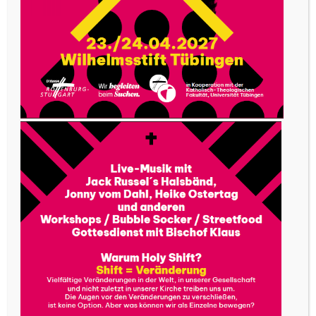
Pfarrer, der mit einer Jugendgruppe aus
Norddeutschland angereist war. Er lud mich in
den gleich beginnenden Gottesdienst mit der
Gruppe ein. Der Gottesdienstbesuch war mir von
Kindesbeinen an vertraut, aber innerlich so
berührt war ich noch nie. Nach diesem
Gottesdienst hat sich mit diesem Pfarrer noch
ein Gespräch entwickelt bis morgens um 4 Uhr;
dann sagte er: „Fräulein Schäfer, wenn Sie
möchten, gehen wir jetzt noch an die Grotte.“ Ich
mochte – so wurden dieser Abend und diese
Nacht entscheidend, mir erhellte sich in dieser
Begegnung so vieles, und bis heute ist es mir so,
als wenn sich damals „der Vorhang“ für einen
Moment geöffnet hätte und etwas passiert
wäre, hinter das ich nicht mehr zurück kann. In