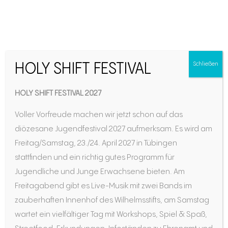
„Das Evangelium hat
HOLY SHIFT FESTIVAL
Schließen
mich angezogen“
HOLY SHIFT FESTIVAL 2027
Voller Vorfreude machen wir jetzt schon auf das
diözesane Jugendfestival 2027 aufmerksam. Es wird am
Freitag/Samstag, 23./24. April 2027 in Tübingen
stattfinden und ein richtig gutes Programm für
Jugendliche und Junge Erwachsene bieten. Am
Freitagabend gibt es Live-Musik mit zwei Bands im
zauberhaften Innenhof des Wilhelmsstifts, am Samstag
Ein Beruf in der Kirche ist ein Beruf mit Sinn, sagt
wartet ein vielfältiger Tag mit Workshops, Spiel & Spaß,
Dr. Jörg Kohr. Im Interview spricht der Leiter der