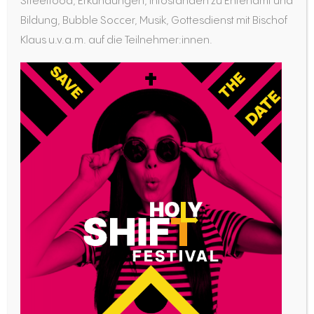
Streetfood, Erkundungen, Infoständen zu Ehrenamt und
Diözesanstelle „Berufe der Kirche“ und Rektor
Bildung, Bubble Soccer, Musik, Gottesdienst mit Bischof
des Ambrosianums über aktuelle
Klaus u.v.a.m. auf die Teilnehmer:innen.
Herausforderungen, seinen eigenen Weg und
verrät, warum er das Bewerbungsverfahren für
Pastoralreferenten gleich zweimal durchlaufen
hat.
Herr Dr. Kohr, was heißt „Berufung“ für Sie?
Seit ich die Diözesanstelle „Berufe der Kirche“
leite, hat sich mir diese Frage noch mal neu
gestellt. Ich würde hier unterscheiden: Wenn in
einem säkularen Kontext von Berufung
gesprochen wird, ist damit gemeint: Jemand
macht etwas, das er gut kann. Er bringt seine
Fähigkeiten und Talente mit Leidenschaft ein. Im
christlichen Verständnis geht es dagegen um