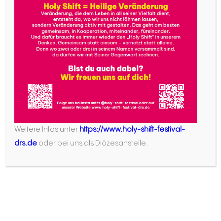
Vieles hat mit meiner Biografie zu tun. Mein
Elternhaus ist katholisch geprägt. Religiöse
Praxis und Frömmigkeit war nichts, was ich erst
hätte suchen müssen. Zum Gottesdienst zu
gehen und die Sakramente zu empfangen, war
bei uns selbstverständlich. In meiner Jugend gab
es viele Momente, wo ich von dem, was da in
Gemeinschaft gefeiert wurde, berührt war. Ich
war zum Beispiel ein ganz fleißiger Ministrant und
Weitere Infos unter
https://www.holy-shift-festival-
oft im Werktagsgottesdienst. Und bei uns gab
drs.de
oder bei uns als Diözesanstelle.
es regelmäßig den Tag der ewigen Anbetung.
Da waren von früh bis spät Minstranten
eingeteilt, die auf den Altarstufen am Hochaltar
knieten. Das habe ich auch gemacht – zunächst
aus einem Pflichtgefühl heraus. Aber irgendwie
war da auch etwas zu spüren. Unser damaliger