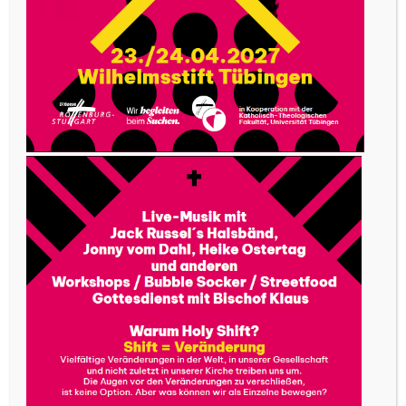
eine konkrete Berufung zur Nachfolge Jesu. Dazu
bedarf es eigentlich keiner besonderen
Fähigkeiten. Geistlich gesprochen geht es um
die Frage, wie die Botschaft vom Reich Gottes
durch jede und jeden von uns durchlässig und
gegenwärtig werden kann: an dem Ort, in der
Zeit, in der wir leben. Von Frère Roger gibt es
einen schönen Satz: „Lebe das, was du vom
Evangelium verstanden hast. Und wenn es noch
so wenig ist. Aber lebe es.“
Sie haben acht Jahre als Pastoralreferent in
Nagold gearbeitet. Wie kam es dazu? Was ist
Ihre ganz persönliche Berufungsgeschichte?
Ein Berufungserlebnis, das ich an einer konkreten
Situation festmachen kann, gibt es so nicht.